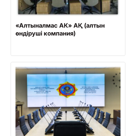
«Алтыналмас АК» АҚ (алтын
өндіруші компания)