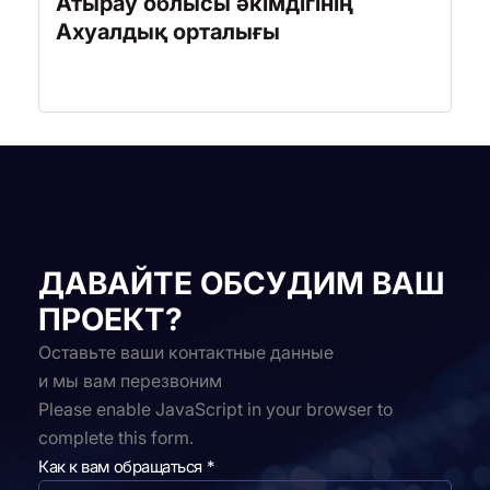
Атырау облысы әкімдігінің
Ахуалдық орталығы
ДАВАЙТЕ ОБСУДИМ ВАШ
ПРОЕКТ?
Оставьте ваши контактные данные
и мы вам перезвоним
Please enable JavaScript in your browser to
complete this form.
Как к вам обращаться
*