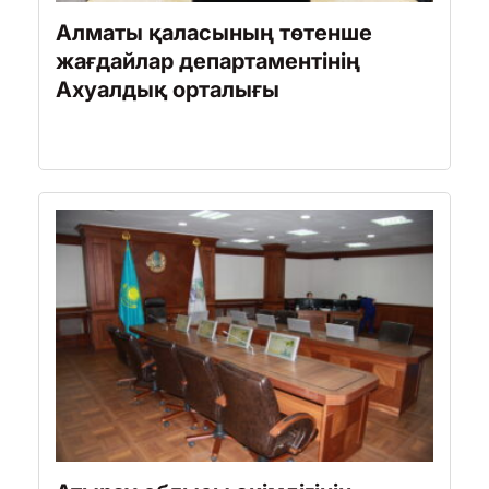
Алматы қаласының төтенше
жағдайлар департаментінің
Ахуалдық орталығы