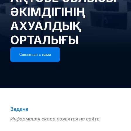
ӘКІМДІГІНІҢ
АХУАЛДЫҚ
ОРТАЛЫҒЫ
Связаться с нами
Задача
Информация скоро появится на сайте