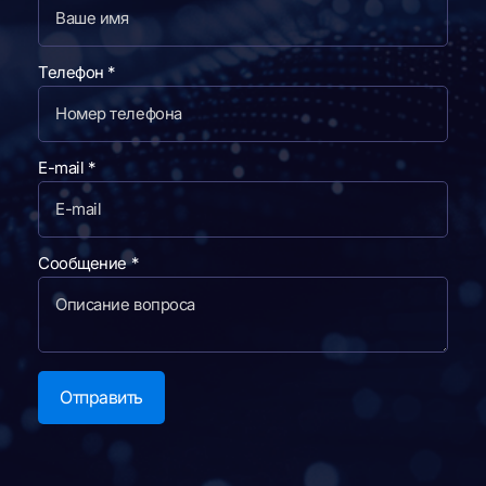
Телефон
*
в
E-mail
*
а
м
к
Сообщение
*
К
а
к
Отправить