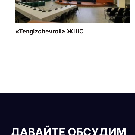
«Tengizchevroil» ЖШС
ДАВАЙТЕ ОБСУДИМ