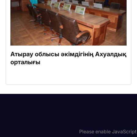
Атырау облысы әкімдігінің Ахуалдық
орталығы
Please enable JavaScript 