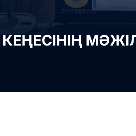
 КЕҢЕСІНІҢ МӘЖІ