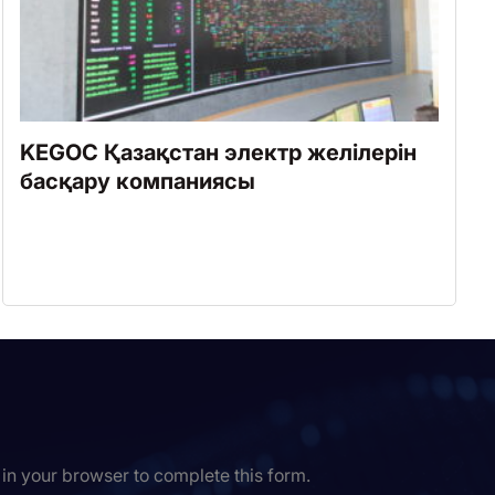
KEGOC Қазақстан электр желілерін
басқару компаниясы
in your browser to complete this form.