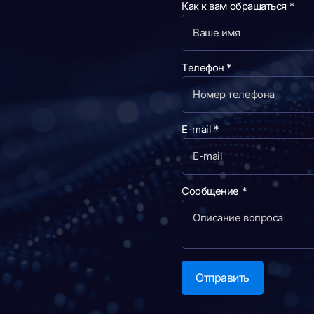
Как к вам обращаться
*
С
Телефон
*
о
о
б
E-mail
*
щ
е
н
Сообщение
*
и
е
E
-
m
Отправить
a
i