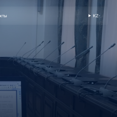
акты
KZ