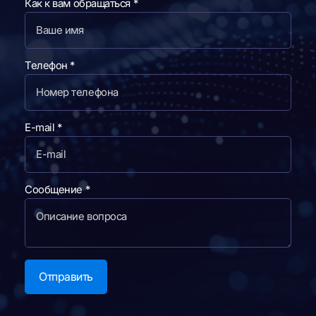
Как к вам обращаться
*
Телефон
*
E-mail
*
к
Сообщение
*
С
о
о
б
Отправить
щ
е