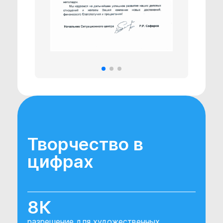
Творчество в
цифрах
8К
разрешение для художественных